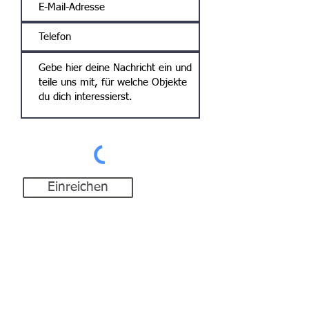
Standort
49843 Uelsen
Einreichen
Motorboote &