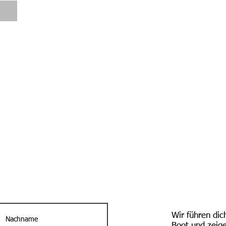
s!
Wir führen dic
Boot und zeigen