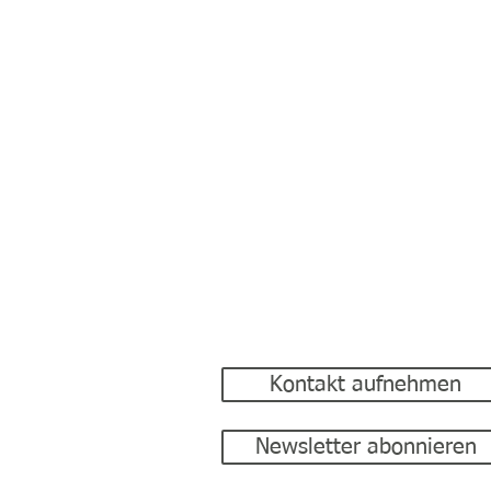
Bootswelt Geske GmbH
Lemker Berg 10
49843 Uelsen
Tel.: 05942 9997630
E-Mail:
info@bootswelt-geske.de
Kontakt aufnehmen
Newsletter abonnieren