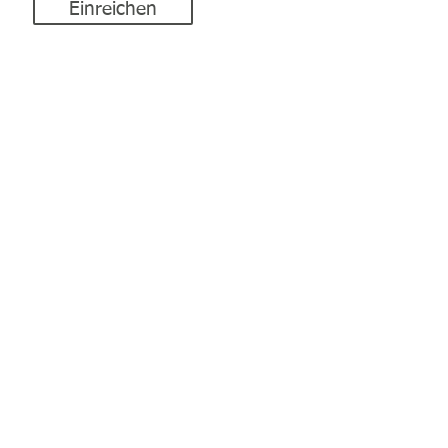
Einreichen
Motorboote &
Yachten
Bootswelt Geske GmbH
Lemker Berg 10
49843 Uelsen