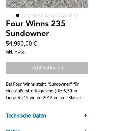
Four Winns 235
Sundowner
Preis
54.990,00 €
inkl. MwSt.
Nicht verfügbar
Bei Four Winns steht "Sundowner" für
eine äußerst erfolgreiche (die 6,50 m
lange S 215 wurde 2012 in ihrer Klasse
European Powerboat of the Year) Cuddy-
Cabin-Baureihe. Wie ihre kleine Schwester
Technische Daten
besitzt auch die 7,11 m lange S 235 die
für Cuddy Cabins typische Schlupfkabine