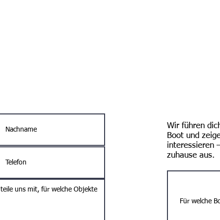
ca. 7,90 m
Benzin
ca. 2,75 m
1 x 200 PS
2023
Außenbord
s!
0,90 m
ca. 30
ca. 2200 kg
GFK
Wir führen dic
gebraucht
Boot und zeigen
interessieren
zuhause aus.
260