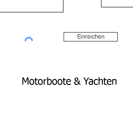
80
49843 Uelsen
Einreichen
Motorboote & Yachten