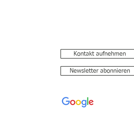
Bootswelt Geske GmbH
Lemker Berg 10
49843 Uelsen
Tel.: 05942 9997630
E-Mail:
info@bootswelt-geske.de
Kontakt aufnehmen
Newsletter abonnieren
Nach oben