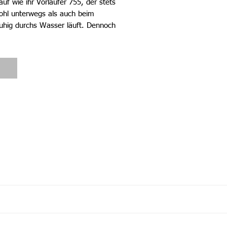
f wie ihr Vorläufer 755, der stets
wohl unterwegs als auch beim
 ruhig durchs Wasser läuft. Dennoch
enhersteller Yamaha als Partner
eitete. Der Unterschied zur
lerdings sofort deutlich wenn man
n deutlich mehr Helligkeit herrscht
rößeren Seitenscheiben. Ein zweiter
das größere Glasschiebedach und die
ockpit vom Deckshaus trennt und
gleichzeitig den Durchgang
Jeanneau
Merry Fisher 795
Yamaha