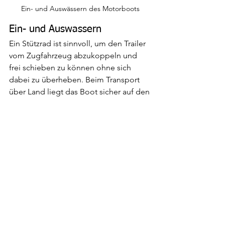
Ein- und Auswässern des Motorboots
Ein- und Auswassern
Ein Stützrad ist sinnvoll, um den Trailer 
vom Zugfahrzeug abzukoppeln und 
frei schieben zu können ohne sich 
dabei zu überheben. Beim Transport 
über Land liegt das Boot sicher auf den 
seitlichen Längsauflagen des Trailers. 
Hochkurbelbare Sliprollen erleichtern 
die Prozedur beim Auf- und Abslippen. 
Über eine Winde lässt sich das Boot 
vom Hänger ab- bzw. aufkurbeln. 
Es gibt mehrere Möglichkeiten, das 
Boot ins Wasser zu lassen. Theoretisch 
kann der Hänger ins Wasser 
geschoben werden, bis das Boot 
schwimmt. Das ist allerdings nicht gut 
für Bremsen und Radlager. Besser ist 